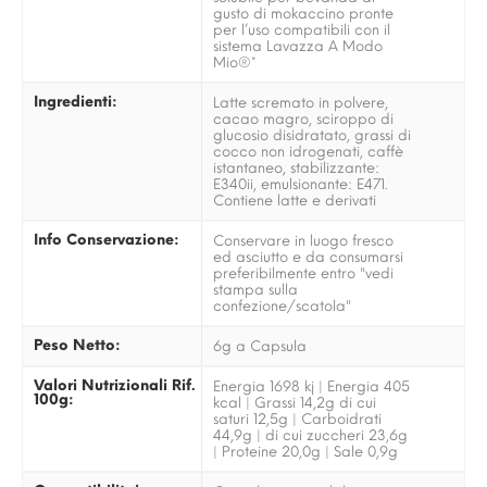
gusto di mokaccino pronte
per l’uso compatibili con il
sistema Lavazza A Modo
Mio®*
Ingredienti:
Latte scremato in polvere,
cacao magro, sciroppo di
glucosio disidratato, grassi di
cocco non idrogenati, caffè
istantaneo, stabilizzante:
E340ii, emulsionante: E471.
Contiene latte e derivati
Info Conservazione:
Conservare in luogo fresco
ed asciutto e da consumarsi
preferibilmente entro "vedi
stampa sulla
confezione/scatola"
Peso Netto:
6g a Capsula
Valori Nutrizionali Rif.
Energia 1698 kj | Energia 405
100g:
kcal | Grassi 14,2g di cui
saturi 12,5g | Carboidrati
44,9g | di cui zuccheri 23,6g
| Proteine 20,0g | Sale 0,9g