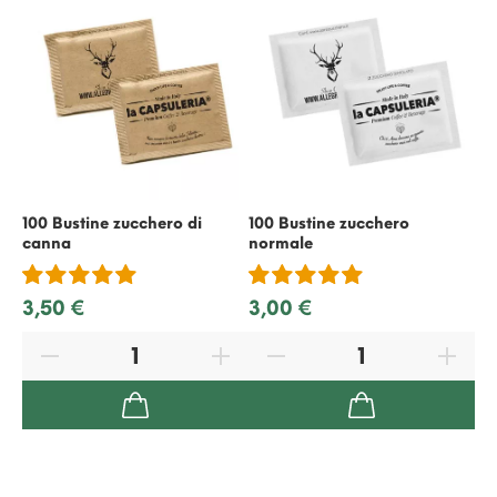
100 Bustine zucchero di
100 Bustine zucchero
50
canna
normale
ric
3,50 €
3,00 €
2,