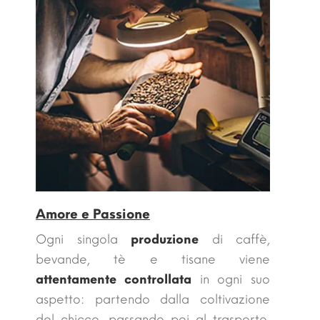
Amore e Passione
Ogni singola
produzione
di caffè,
bevande, tè e tisane viene
attentamente controllata
in ogni suo
aspetto: partendo dalla coltivazione
del chicco, passando poi al trasporto,