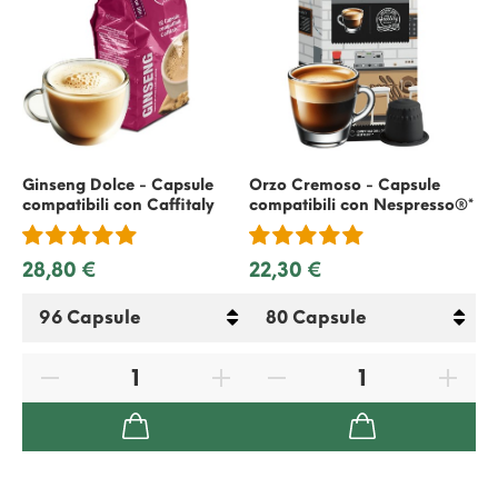
Ginseng Dolce - Capsule
Orzo Cremoso - Capsule
Mo
compatibili con
Caffitaly
compatibili con
Nespresso
®*
co
28,80 €
22,30 €
22