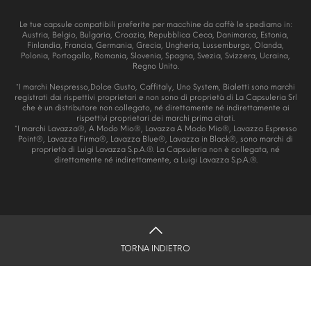
Le tue capsule compatibili preferite per macchine da caffè le spediamo in:
Austria, Belgio, Bulgaria, Croazia, Repubblica Ceca, Danimarca, Estonia,
Finlandia, Francia, Germania, Grecia, Ungheria, Lussemburgo, Olanda,
Polonia, Portogallo, Romania, Slovenia, Spagna, Svezia, Svizzera, Ucraina,
Regno Unito.
*I marchi Nespresso,Dolce Gusto, Caffitaly, Uno System, Bialetti sono marchi
registrati dai rispettivi proprietari e non sono di proprietà di La Capsuleria Srl
che è un distributore non collegato, né direttamente né indirettamente ai
rispettivi proprietari dei marchi prima citati.
*I marchi Lavazza®, A Modo Mio®, Lavazza A Modo Mio®, Lavazza Espresso
Point®, Lavazza Firma®, Lavazza Blue®, Lavazza in Black®, sono marchi di
proprietà di Luigi Lavazza S.p.A.®. La Capsuleria non è collegata, né
direttamente né indirettamente, a Luigi Lavazza S.p.A.®.
TORNA INDIETRO