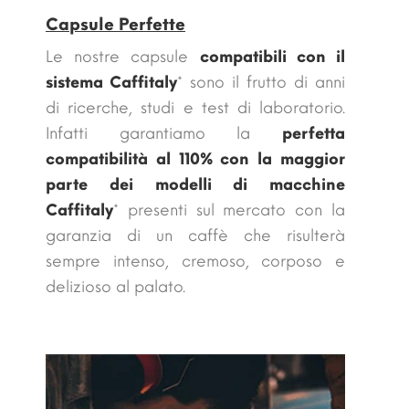
Capsule Perfette
Le nostre capsule
compatibili con il
sistema Caffitaly
* sono il frutto di anni
di ricerche, studi e test di laboratorio.
Infatti garantiamo la
perfetta
compatibilità al 110% con la maggior
parte dei modelli di macchine
Caffitaly
* presenti sul mercato con la
garanzia di un caffè che risulterà
sempre intenso, cremoso, corposo e
delizioso al palato.