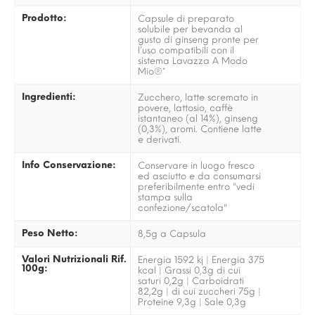
Prodotto:
Capsule di preparato
solubile per bevanda al
gusto di ginseng pronte per
l’uso compatibili con il
sistema Lavazza A Modo
Mio®*
Ingredienti:
Zucchero, latte scremato in
povere, lattosio, caffè
istantaneo (al 14%), ginseng
(0,3%), aromi. Contiene latte
e derivati.
Info Conservazione:
Conservare in luogo fresco
ed asciutto e da consumarsi
preferibilmente entro "vedi
stampa sulla
confezione/scatola"
Peso Netto:
8,5g a Capsula
Valori Nutrizionali Rif.
Energia 1592 kj | Energia 375
100g:
kcal | Grassi 0,3g di cui
saturi 0,2g | Carboidrati
82,2g | di cui zuccheri 75g |
Proteine 9,3g | Sale 0,3g