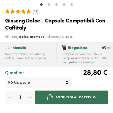
(18)
Ginseng Dolce - Capsule Compatibili Con
Caffitaly
Ginseng
dolce
,
cremoso
ed energizzante.
60ml
Intensità
Erogazione
Bevanda dal gusto intenso,
Erogare la bevanda fino a
dolce, pieno ed avvolgente
riempire una tazzina da caffè
per gustarla al meglio
28,80 €
Quantità:
AGGIUNGI AL CARRELLO