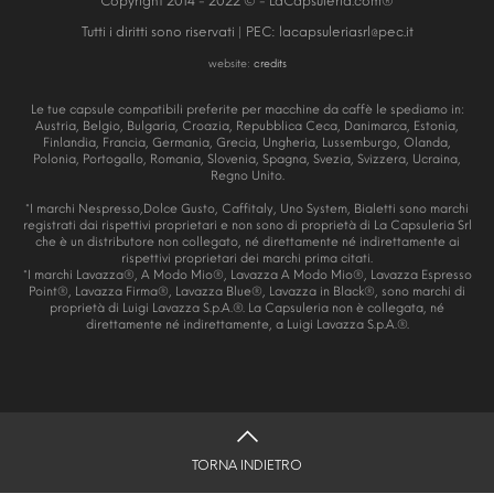
Copyright 2014 - 2022 © - LaCapsuleria.com®
Tutti i diritti sono riservati | PEC:
lacapsuleriasrl@pec.it
website:
credits
Le tue capsule compatibili preferite per macchine da caffè le spediamo in:
Austria, Belgio, Bulgaria, Croazia, Repubblica Ceca, Danimarca, Estonia,
Finlandia, Francia, Germania, Grecia, Ungheria, Lussemburgo, Olanda,
Polonia, Portogallo, Romania, Slovenia, Spagna, Svezia, Svizzera, Ucraina,
Regno Unito.
*I marchi Nespresso,Dolce Gusto, Caffitaly, Uno System, Bialetti sono marchi
registrati dai rispettivi proprietari e non sono di proprietà di La Capsuleria Srl
che è un distributore non collegato, né direttamente né indirettamente ai
rispettivi proprietari dei marchi prima citati.
*I marchi Lavazza®, A Modo Mio®, Lavazza A Modo Mio®, Lavazza Espresso
Point®, Lavazza Firma®, Lavazza Blue®, Lavazza in Black®, sono marchi di
proprietà di Luigi Lavazza S.p.A.®. La Capsuleria non è collegata, né
direttamente né indirettamente, a Luigi Lavazza S.p.A.®.
TORNA INDIETRO