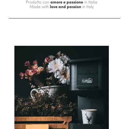
Prodotto con
amore e passione
in Italia
Made with
love and passion
in Italy