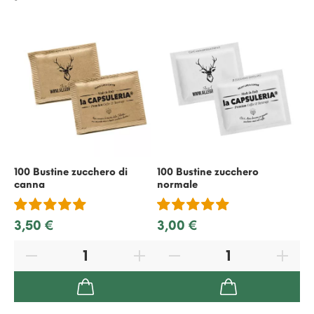
100 Bustine zucchero di
100 Bustine zucchero
50
canna
normale
ric
3,50 €
3,00 €
2,