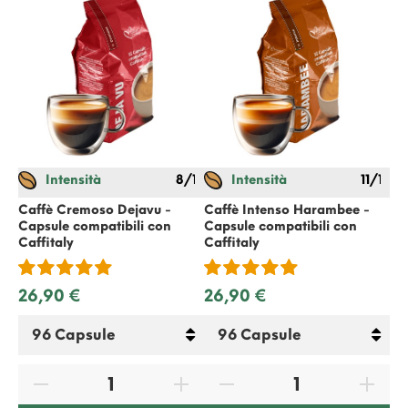
Intensità
8/12
Intensità
11/12
Caffè Cremoso Dejavu -
Caffè Intenso Harambee -
Ca
Capsule compatibili con
Capsule compatibili con
Ca
Caffitaly
Caffitaly
Ca
26,90 €
26,90 €
26