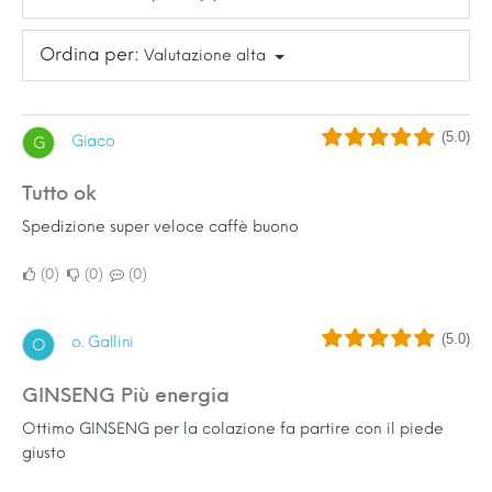
Ordina per:
Valutazione alta
(5.0)
Giaco
G
Tutto ok
Spedizione super veloce caffè buono
0
0
0
(5.0)
o. Gallini
O
GINSENG Più energia
Ottimo GINSENG per la colazione fa partire con il piede
giusto