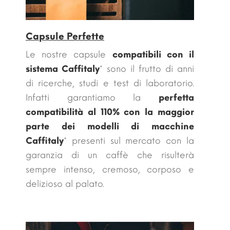
Capsule Perfette
Le nostre capsule
compatibili con il
sistema Caffitaly
* sono il frutto di anni
di ricerche, studi e test di laboratorio.
Infatti garantiamo la
perfetta
compatibilità al 110% con la maggior
parte dei modelli di macchine
Caffitaly
* presenti sul mercato con la
garanzia di un caffè che risulterà
sempre intenso, cremoso, corposo e
delizioso al palato.