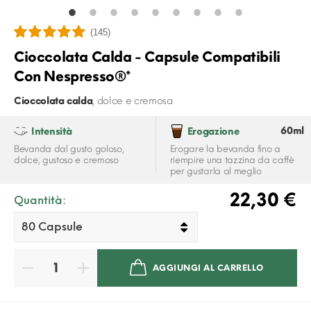
(145)
Cioccolata Calda - Capsule Compatibili
Con Nespresso®*
Cioccolata calda
, dolce e cremosa
60ml
Intensità
Erogazione
Bevanda dal gusto goloso,
Erogare la bevanda fino a
dolce, gustoso e cremoso
riempire una tazzina da caffè
per gustarla al meglio
22,30 €
Quantità:
AGGIUNGI AL CARRELLO