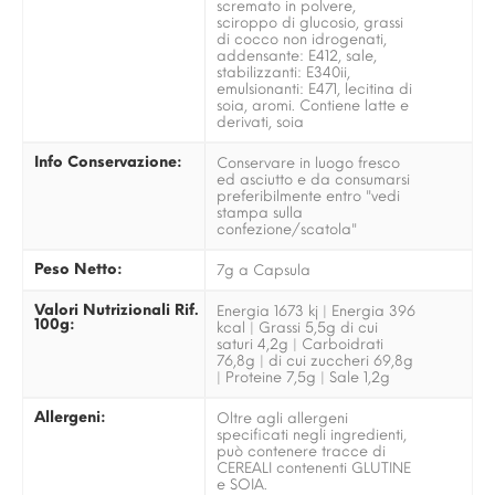
scremato in polvere,
sciroppo di glucosio, grassi
di cocco non idrogenati,
addensante: E412, sale,
stabilizzanti: E340ii,
emulsionanti: E471, lecitina di
soia, aromi. Contiene latte e
derivati, soia
Info Conservazione:
Conservare in luogo fresco
ed asciutto e da consumarsi
preferibilmente entro "vedi
stampa sulla
confezione/scatola"
Peso Netto:
7g a Capsula
Valori Nutrizionali Rif.
Energia 1673 kj | Energia 396
100g:
kcal | Grassi 5,5g di cui
saturi 4,2g | Carboidrati
76,8g | di cui zuccheri 69,8g
| Proteine 7,5g | Sale 1,2g
Allergeni:
Oltre agli allergeni
specificati negli ingredienti,
può contenere tracce di
CEREALI contenenti GLUTINE
e SOIA.