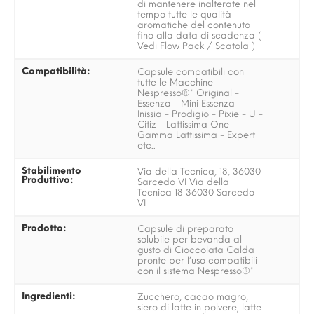
di mantenere inalterate nel
tempo tutte le qualità
aromatiche del contenuto
fino alla data di scadenza (
Vedi Flow Pack / Scatola )
Compatibilità:
Capsule compatibili con
tutte le Macchine
Nespresso®* Original -
Essenza - Mini Essenza -
Inissia - Prodigio - Pixie - U -
Citiz - Lattissima One -
Gamma Lattissima - Expert
etc..
Stabilimento
Via della Tecnica, 18, 36030
Produttivo:
Sarcedo VI Via della
Tecnica 18 36030 Sarcedo
VI
Prodotto:
Capsule di preparato
solubile per bevanda al
gusto di Cioccolata Calda
pronte per l’uso compatibili
con il sistema Nespresso®*
Ingredienti:
Zucchero, cacao magro,
siero di latte in polvere, latte