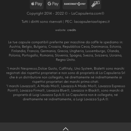
Copyright 2014 - 2022 © - LaCapsuleria.com®
Tutti i diritti sono riservati | PEC:
lacapsuleriasrl@pec.it
website:
credits
Le tue capsule compatibili preferite per macchine da caffè le spediamo in:
Austria, Belgio, Bulgaria, Croazia, Repubblica Ceca, Danimarca, Estonia,
Finlandia, Francia, Germania, Grecia, Ungheria, Lussemburgo, Olanda,
Polonia, Portogallo, Romania, Slovenia, Spagna, Svezia, Svizzera, Ucraina,
Regno Unito.
*I marchi Nespresso,Dolce Gusto, Caffitaly, Uno System, Bialetti sono marchi
registrati dai rispettivi proprietari e non sono di proprietà di La Capsuleria Srl
che è un distributore non collegato, né direttamente né indirettamente ai
rispettivi proprietari dei marchi prima citati.
*I marchi Lavazza®, A Modo Mio®, Lavazza A Modo Mio®, Lavazza Espresso
Point®, Lavazza Firma®, Lavazza Blue®, Lavazza in Black®, sono marchi di
proprietà di Luigi Lavazza S.p.A.®. La Capsuleria non è collegata, né
direttamente né indirettamente, a Luigi Lavazza S.p.A.®.