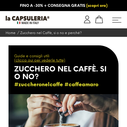
FINO A -30% + CONSEGNA GRATIS
(scopri ora)
NFORMAZIONI
BLOG
Home
Zucchero nel Caffè, si o no e perché?
Guide e consigli utili
(clicca qui per vederle tutte)
ZUCCHERO NEL CAFFÈ. SI
O NO?
#zuccheronelcaffe #caffeamaro