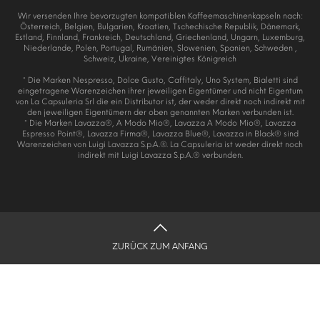
Wir versenden Ihre bevorzugten kompatiblen Kaffeemaschinenkapseln nach:
Österreich, Belgien, Bulgarien, Kroatien, Tschechische Republik, Dänemark,
Estland, Finnland, Frankreich, Deutschland, Griechenland, Ungarn, Luxemburg,
Niederlande, Polen, Portugal, Rumänien, Slowenien, Spanien, Schweden ,
Schweiz, Ukraine, Vereinigtes Königreich
* Die Marken Nespresso, Dolce Gusto, Caffitaly, Uno System, Bialetti sind
eingetragene Warenzeichen ihrer jeweiligen Eigentümer und nicht Eigentum
von La Capsuleria Srl die ein Distributor ist, der weder direkt noch indirekt mit
den jeweiligen Eigentümern der oben genannten Marken verbunden ist.
* Die Marken Lavazza®, A Modo Mio®, Lavazza A Modo Mio®, Lavazza
Espresso Point®, Lavazza Firma®, Lavazza Blue®, Lavazza in Black® sind
Warenzeichen von Luigi Lavazza S.p.A.®. La Capsuleria ist weder direkt noch
indirekt mit Luigi Lavazza S.p.A.® verbunden.
ZURÜCK ZUM ANFANG