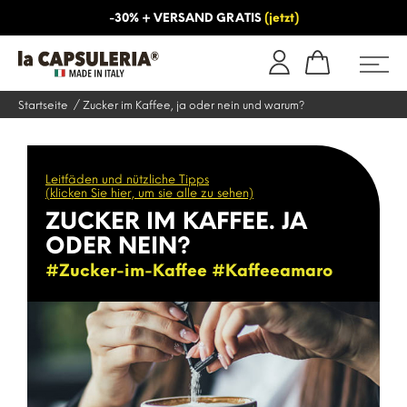
-30% + VERSAND GRATIS
(jetzt)
NS
INFORMATIONEN
BLOG
Startseite
Zucker im Kaffee, ja oder nein und warum?
Leitfäden und nützliche Tipps
(klicken Sie hier, um sie alle zu sehen)
ZUCKER IM KAFFEE. JA
ODER NEIN?
#Zucker-im-Kaffee #Kaffeeamaro