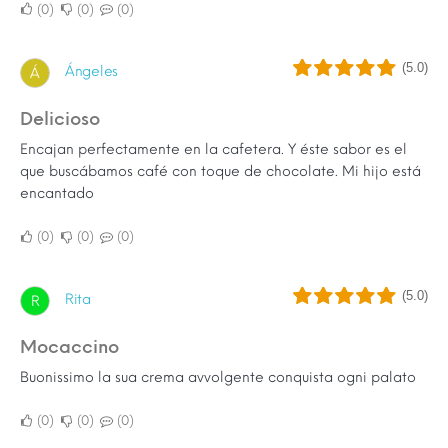
0
0
0
(5.0)
Ángeles
Á
Delicioso
Encajan perfectamente en la cafetera. Y éste sabor es el
que buscábamos café con toque de chocolate. Mi hijo está
encantado
0
0
0
(5.0)
Rita
R
Mocaccino
Buonissimo la sua crema avvolgente conquista ogni palato
0
0
0