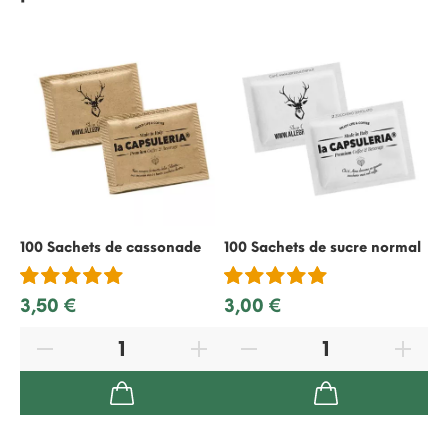
100 Sachets de cassonade
100 Sachets de sucre normal
50
re
3,50 €
3,00 €
2,