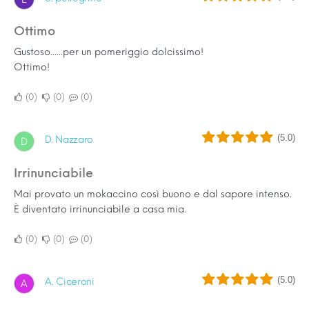
Ottimo
Gustoso......per un pomeriggio dolcissimo!
Ottimo!
0
0
0
(5.0)
D. Nazzaro
D
Irrinunciabile
Mai provato un mokaccino così buono e dal sapore intenso.
È diventato irrinunciabile a casa mia.
0
0
0
(5.0)
A. Ciceroni
A