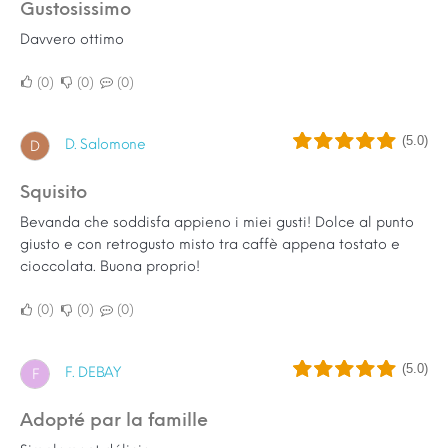
Gustosissimo
Davvero ottimo
0
0
0
(5.0)
D. Salomone
D
Squisito
Bevanda che soddisfa appieno i miei gusti! Dolce al punto
giusto e con retrogusto misto tra caffè appena tostato e
cioccolata. Buona proprio!
0
0
0
(5.0)
F. DEBAY
F
Adopté par la famille