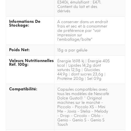
E340ii, émulsifiant : E471.
Contient du lait et des
dérivés
Informations De
A conserver dans un endroit
Stockage:
frais et sec et à consommer
de préférence par "voir
impression sur
l'emballage/boîte"
Poids Net:
13g a par gélule
Valeurs Nutritionnelles
Énergie 1698 kj | Énergie 405
Réf. 100g:
kcal | Lipides 14,2g dont
saturés 12,5g | Glucides
44.9g | dont sucres 23,6g |
Protéine 20.0g | Sel 0.9g
Compatibilité:
Capsules compatibles avec
tous les modèles de Nescafè
Dolce Gusto® * Original
machines sur le marché -
Piccolo - Piccolo XS - Mini
Me - Jovia - Stelia - Melody
- Drop - Circolo - Oblo -
Genio - Genio S - Genio S
Touch