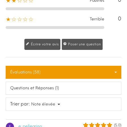
0
★★☆☆☆
Pauvres
0
★☆☆☆☆
Terrible
Écrire votre avis
Poser une question
Évaluations (58)
Questions et Réponses (1)
Trier par:
Note élevée
(5.0)
e. pellegrino
E