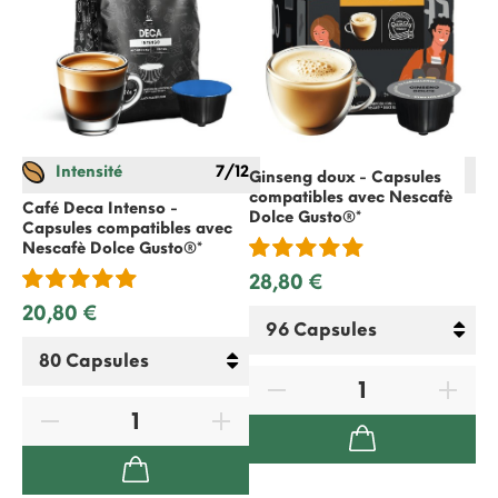
Intensité
7/12
Ginseng doux - Capsules
compatibles avec
Nescafè
Café Deca Intenso -
Ca
Dolce Gusto
®*
Capsules compatibles avec
Ca
Nescafè Dolce Gusto
®*
Ne
28,80 €
20,80 €
20