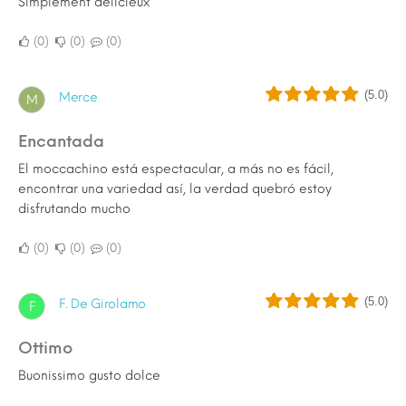
Simplement délicieux
0
0
0
(5.0)
Merce
M
Encantada
El moccachino está espectacular, a más no es fácil,
encontrar una variedad así, la verdad quebró estoy
disfrutando mucho
0
0
0
(5.0)
F. De Girolamo
F
Ottimo
Buonissimo gusto dolce