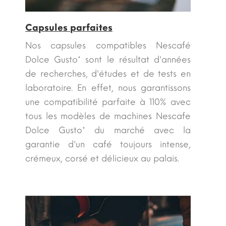
Capsules parfaites
Nos capsules compatibles Nescafé
Dolce Gusto* sont le résultat d'années
de recherches, d'études et de tests en
laboratoire. En effet, nous garantissons
une compatibilité parfaite à 110% avec
tous les modèles de machines Nescafe
Dolce Gusto* du marché avec la
garantie d'un café toujours intense,
crémeux, corsé et délicieux au palais.