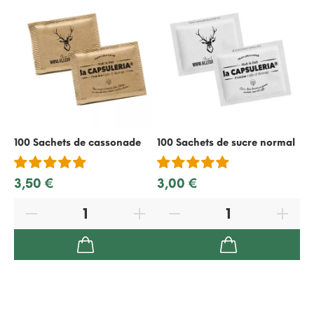
100 Sachets de cassonade
100 Sachets de sucre normal
50
re
3,50 €
3,00 €
2,