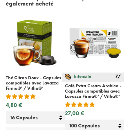
également acheté
Intensité
7/12
Thé Citron Doux - Capsules
compatibles avec Lavazza
Café Extra Cream Arabica -
Ca
Firma®* / Vitha®*
Capsules compatibles avec
co
Lavazza Firma®* / Vitha®*
Es
4,80 €
27,00 €
21