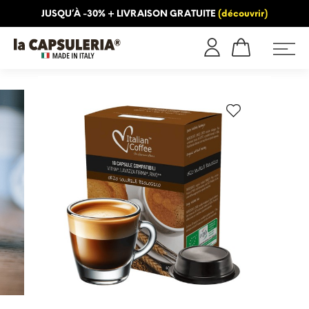
JUSQU’À -30% + LIVRAISON GRATUITE
(découvrir)
INFORMATION
BLOG