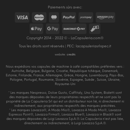
Paiements sûrs avec:
Copyright 2014 - 2022 © - LaCapsuleria.com®
Tous les droits sont réservés | PEC:
lacapsuleriasrl@pec.it
website:
credits
Nous expédions vos capsules de machine à café compatibles préférées vers :
Autriche, Belgique, Bulgarie, Croatie, République tchèque, Danemark,
Estonie, Finlande, France, Allemagne, Grèce, Hongrie, Luxembourg, Pays-Bas,
Pologne, Portugal, Roumanie, Slovénie, Espagne, Suède , Suisse, Ukraine,
Royaume-Uni
* Les marques Nespresso, Dolce Gusto, Caffitaly, Uno System, Bialetti sont
des marques déposées de leurs propriétaires respectifs et ne sont pas la
propriété de La Capsuleria Srl qui est un distributeur non lié, ni directement ni
indirectement, aux propriétaires respectifs des marques précitées.
* Les marques Lavazza®, A Modo Mio®, Lavazza A Modo Mio®, Lavazza
Espresso Point®, Lavazza Firma®, Lavazza Blue®, Lavazza in Black® sont
des marques déposées de Luigi Lavazza S.p.A.®. La Capsuleria n'est pas liée,
directement ou indirectement, à Luigi Lavazza S.p.A.®.