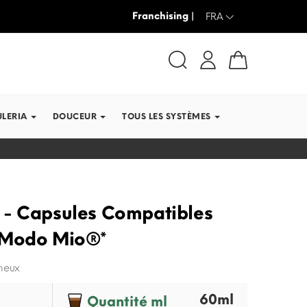
Franchising |
JUSQU’À -30% + LIVRAISON GRAT
FRA
ULERIA
DOUCEUR
TOUS LES SYSTÈMES
 - Capsules Compatibles
 Modo Mio®*
émeux
60ml
Quantité ml