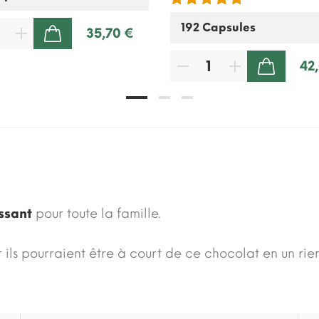
35,70 €
AJOUTER AU PANIER
42
AJOUTER AU PANIER
ssant
pour toute la famille.
r ils pourraient être à court de ce chocolat en un rie