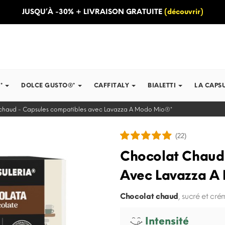
JUSQU’À -30% + LIVRAISON GRATUITE
(découvrir)
*
DOLCE GUSTO®*
CAFFITALY
BIALETTI
LA CAPS
chaud - Capsules compatibles avec Lavazza A Modo Mio®*
(22)
Chocolat Chaud
Avec Lavazza A
Chocolat chaud
, sucré et cr
Intensité