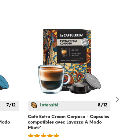
7/12
Intensité
8/12
In
Café Extra Cream Corposo - Capsules
Café Na
 Modo
compatibles avec Lavazza A Modo
compati
Mio®*
Mio®*