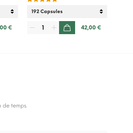
,00 €
42,00 €
AJOUTER AU PANIER
n de temps.