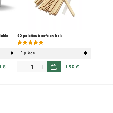
lable
50 palettes à café en bois
Crème froide
lactose – 5
0 €
1,90 €
AJOUTER AU PANIER