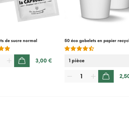
ts de sucre normal
50 éco gobelets en papier recyc
3,00 €
AJOUTER AU PANIER
2,5
AJOUTER AU PANIER