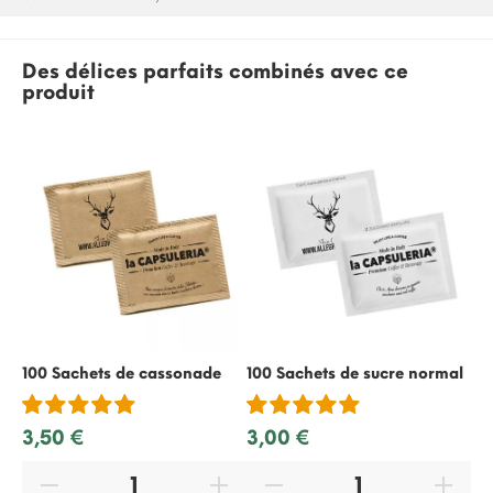
Des délices parfaits combinés avec ce
produit
100 Sachets de cassonade
100 Sachets de sucre normal
50
re
3,50 €
3,00 €
2,