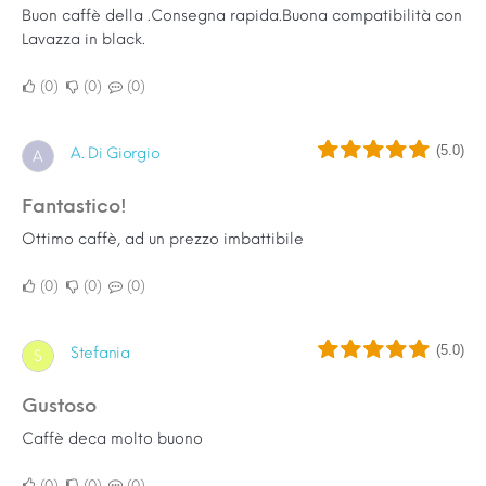
Buon caffè della .Consegna rapida.Buona compatibilità con
Lavazza in black.
0
0
0
(5.0)
A. Di Giorgio
A
Fantastico!
Ottimo caffè, ad un prezzo imbattibile
0
0
0
(5.0)
Stefania
S
Gustoso
Caffè deca molto buono
0
0
0