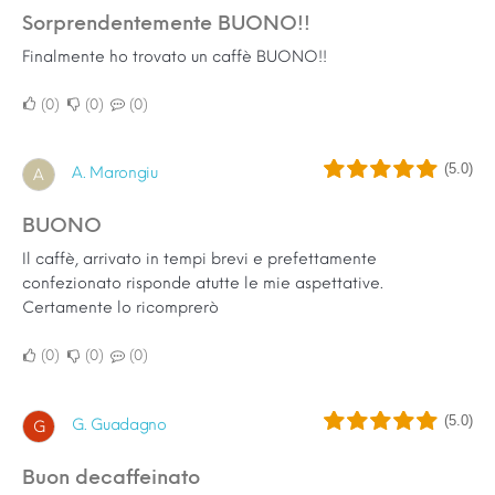
Sorprendentemente BUONO!!
Finalmente ho trovato un caffè BUONO!!
0
0
0
(5.0)
A. Marongiu
A
BUONO
Il caffè, arrivato in tempi brevi e prefettamente
confezionato risponde atutte le mie aspettative.
Certamente lo ricomprerò
0
0
0
(5.0)
G. Guadagno
G
Buon decaffeinato