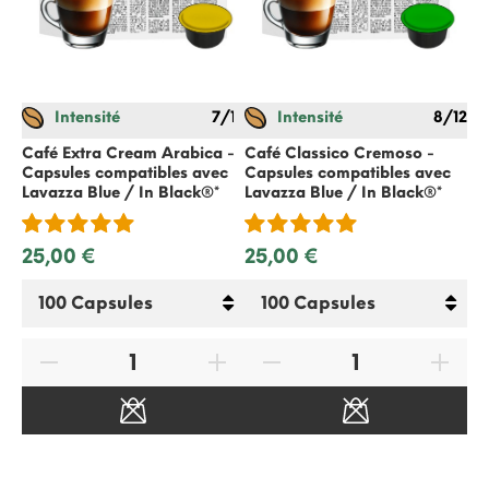
Intensité
7/12
Intensité
8/12
Th
Ca
Café Extra Cream Arabica -
Café Classico Cremoso -
La
Capsules compatibles avec
Capsules compatibles avec
Lavazza Blue / In Black®*
Lavazza Blue / In Black®*
4,
25,00 €
25,00 €