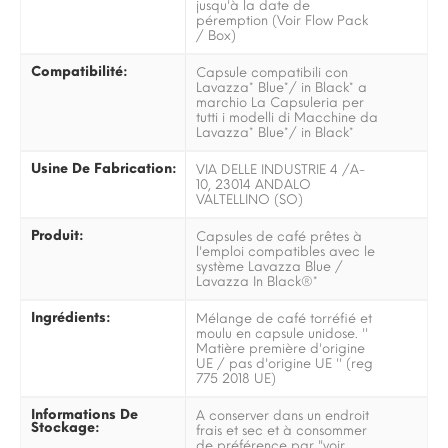
jusqu'à la date de
péremption (Voir Flow Pack
/ Box)
Compatibilité:
Capsule compatibili con
Lavazza* Blue*/ in Black* a
marchio La Capsuleria per
tutti i modelli di Macchine da
Lavazza* Blue*/ in Black*
Usine De Fabrication:
VIA DELLE INDUSTRIE 4 /A-
10, 23014 ANDALO
VALTELLINO (SO)
Produit:
Capsules de café prêtes à
l'emploi compatibles avec le
système Lavazza Blue /
Lavazza In Black®*
Ingrédients:
Mélange de café torréfié et
moulu en capsule unidose. ''
Matière première d'origine
UE / pas d'origine UE '' (reg
775 2018 UE)
Informations De
A conserver dans un endroit
Stockage:
frais et sec et à consommer
de préférence par "voir