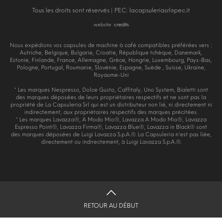
Tous les droits sont réservés | PEC:
lacapsuleriasrl@pec.it
website:
credits
Nous expédions vos capsules de machine à café compatibles préférées vers :
Autriche, Belgique, Bulgarie, Croatie, République tchèque, Danemark,
Estonie, Finlande, France, Allemagne, Grèce, Hongrie, Luxembourg, Pays-Bas,
Pologne, Portugal, Roumanie, Slovénie, Espagne, Suède , Suisse, Ukraine,
Royaume-Uni
* Les marques Nespresso, Dolce Gusto, Caffitaly, Uno System, Bialetti sont
des marques déposées de leurs propriétaires respectifs et ne sont pas la
propriété de La Capsuleria Srl qui est un distributeur non lié, ni directement ni
indirectement, aux propriétaires respectifs des marques précitées.
* Les marques Lavazza®, A Modo Mio®, Lavazza A Modo Mio®, Lavazza
Espresso Point®, Lavazza Firma®, Lavazza Blue®, Lavazza in Black® sont
des marques déposées de Luigi Lavazza S.p.A.®. La Capsuleria n'est pas liée,
directement ou indirectement, à Luigi Lavazza S.p.A.®.
RETOUR AU DÉBUT