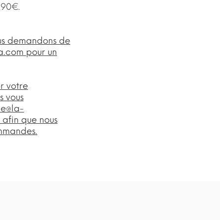
,90€.
ous demandons de
ia.com
pour un
r votre
s vous
ne@la-
 afin que nous
ommandes.