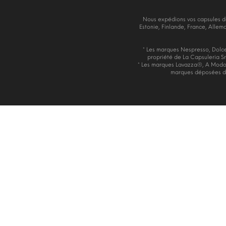
Nous expédions vos capsules de
Estonie, Finlande, France, Allem
* Les marques Nespresso, Dolce 
propriété de La Capsuleria Srl
* Les marques Lavazza®, A Modo
marques déposées de 