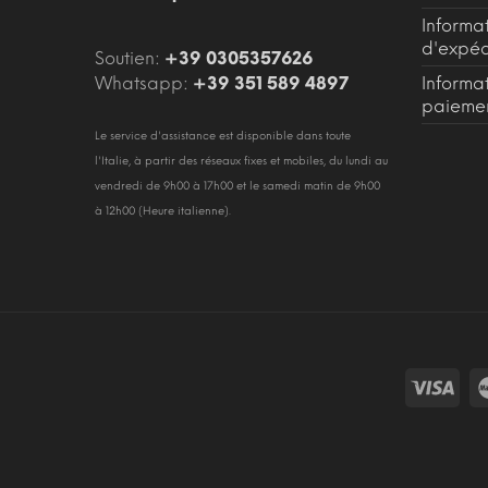
Informa
d'expéd
Soutien:
+39 0305357626
Whatsapp:
+39 351 589 4897
Informa
paieme
Le service d'assistance est disponible dans toute
l'Italie, à partir des réseaux fixes et mobiles, du lundi au
vendredi de 9h00 à 17h00 et le samedi matin de 9h00
à 12h00 (Heure italienne).