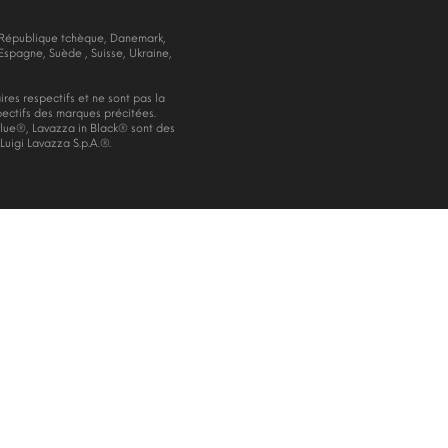
, République tchèque, Danemark,
Espagne, Suède , Suisse, Ukraine,
res respectifs et ne sont pas la
spectifs des marques précitées.
ue®, Lavazza in Black® sont des
uigi Lavazza S.p.A.®.