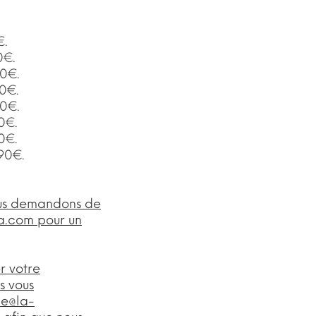
€.
0€.
90€.
90€.
90€.
0€.
0€.
90€.
ous demandons de
ia.com
pour un
r votre
s vous
ne@la-