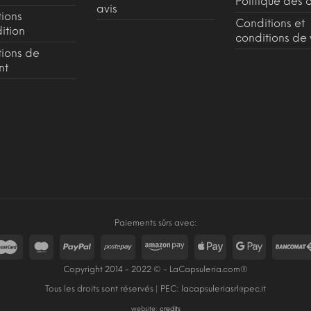
Politique des 
avis
tions
Conditions et
ition
conditions de
tions de
nt
Paiements sûrs avec:
Copyright 2014 - 2022 © - LaCapsuleria.com®
Tous les droits sont réservés | PEC:
lacapsuleriasrl@pec.it
website:
credits