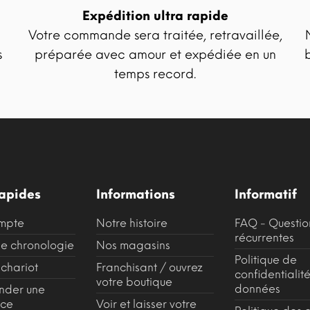
Expédition ultra rapide
Votre commande sera traitée, retravaillée,
s
préparée avec amour et expédiée en un
temps record.
rapides
Informations
Informatif
mpte
Notre histoire
FAQ - Questio
récurrentes
e chronologie
Nos magasins
Politique de
 chariot
Franchisant / ouvrez
confidentialit
votre boutique
données
der une
nce
Voir et laisser votre