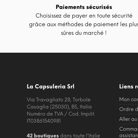
Paiements sécurisés
Choisissez de payer en toute sécurité
grâce aux méthodes de paiement les plu
sûres du marché !
La Capsuleria Srl
Liens 
Mon co
Via Travagliato 28, Torbole
Casaglia (25030), BS, Italia
Ordre d
Numéro de TVA / Cod. Impôt.
Aller au
IT03861540981
Comman
assista
42 boutiques
dans toute l'Italie