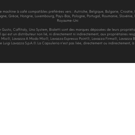
 machine à café compatibles préférées vers : Autriche, Belgique, Bulgarie, Croatie
agne, Grèce, Hongrie, Luxembourg, Pays-Bas, Pologne, Portugal, Roumanie, Slovénie, 
Royaume-Uni
Gusto, Caffitaly, Uno System, Bialetti sont des marques déposées de leurs propriétai
 qui est un distributeur non lié, ni directement ni indirectement, aux propriétaires re
 Mio®, Lavazza A Modo Mio®, Lavazza Espresso Point®, Lavazza Firma®, Lavazza Bl
Luigi Lavazza S.p.A.®. La Capsuleria n'est pas liée, directement ou indirectement, à L