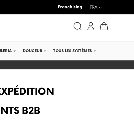
Franchising |
JUSQU’À -30% + LIVRAISON GRAT
FRA
ULERIA
DOUCEUR
TOUS LES SYSTÈMES
EXPÉDITION
ENTS B2B