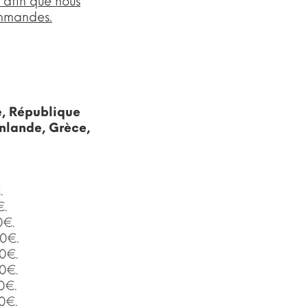
 afin que nous
ommandes.
e, République
nlande, Grèce,
.
€.
0€.
90€.
90€.
90€.
0€.
0€.