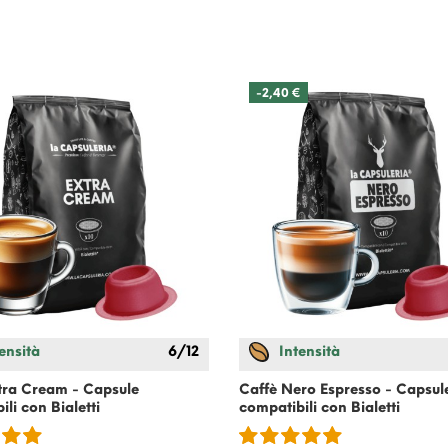
-2,40 €
ensità
6/12
Intensità
tra Cream - Capsule
Caffè Nero Espresso - Capsul
ili con
Bialetti
compatibili con
Bialetti