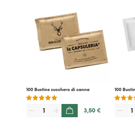
100 Bustine zucchero di canna
100 Busti
3,50 €
AGGIUNGI AL CARRELLO