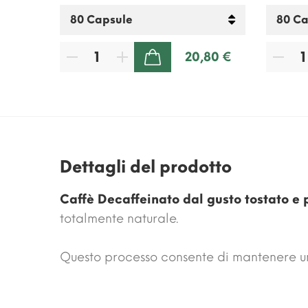
00 €
20,80 €
AGGIUNGI AL CARRELLO
Dettagli del prodotto
Caffè Decaffeinato dal gusto tostato e 
totalmente naturale.
Questo processo consente di mantenere un 