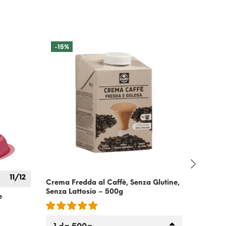
-15%
11/12
Crema Fredda al Caffè, Senza Glutine,
Ginseng
Senza Lattosio – 500g
con
Bial
e