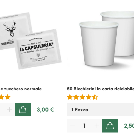
ne zucchero normale
50 Bicchierini in carta riciclabil
3,00 €
AGGIUNGI AL CARRELLO
2,5
AGGIUNGI AL CARRELLO