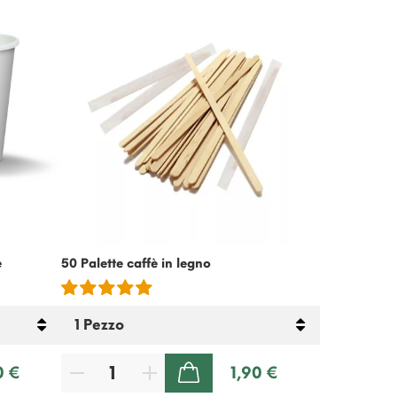
-15%
e
50 Palette caffè in legno
Crema Fredda
Senza Latto
0 €
1,90 €
AGGIUNGI AL CARRELLO