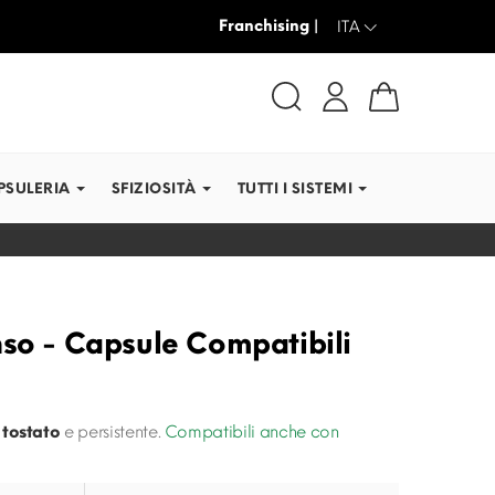
Franchising |
SPEDIAMO IN TEMPI RE
ITA
PSULERIA
SFIZIOSITÀ
TUTTI I SISTEMI
nso - Capsule Compatibili
o
tostato
e persistente.
Compatibili anche con