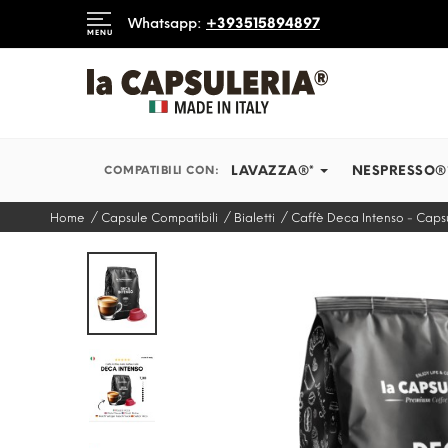
DIAMO IN TEMPI RECORD
Whatsapp:
+393515894897
MENU
INFORMAZIONI
BLOG
LAVAZZA®*
NESPRESSO®
COMPATIBILI CON:
Home
Capsule Compatibili
Bialetti
Caffè Deca Intenso - Capsu