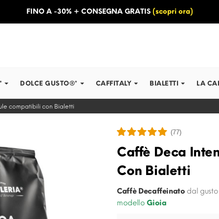
FINO A -30% + CONSEGNA GRATIS
(scopri ora)
*
DOLCE GUSTO®*
CAFFITALY
BIALETTI
LA CA
le compatibili con Bialetti
(77)
Caffè Deca Inte
Con Bialetti
Caffè Decaffeinato
dal gust
modello
Gioia