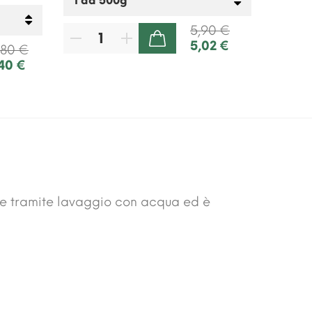
5,90 €
5,02 €
AGGIUNGI AL CARRELLO
,80 €
,40 €
ene tramite lavaggio con acqua ed è
a