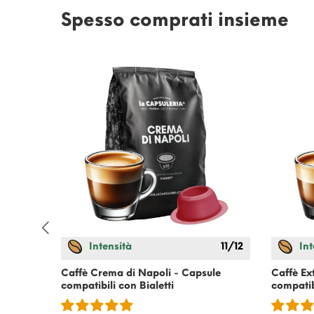
Spesso comprati insieme
Intensità
11/12
Int
patibili
Caffè Crema di Napoli - Capsule
Caffè Ex
compatibili con
Bialetti
compatib