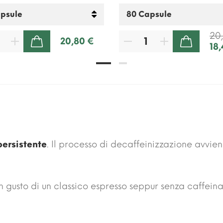
20
20,80 €
18
AGGIUNGI AL CARRELLO
AGGIUNGI AL CARRELLO
persistente
. Il processo di decaffeinizzazione avvi
gusto di un classico espresso seppur senza caffein