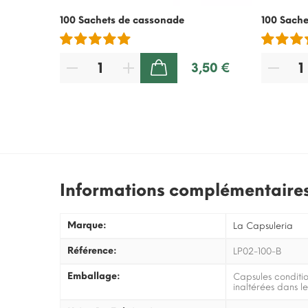
100 Sachets de cassonade
100 Sache
3,50 €
AJOUTER AU PANIER
Informations complémentaire
Marque:
La Capsuleria
Référence:
LP02-100-B
Emballage:
Capsules conditi
inaltérées dans l