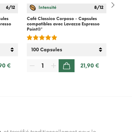
6/12
Intensité
8/12
In
ules
Café Classico Corposo - Capsules
Café De
presso
compatibles avec Lavazza Espresso
compati
Point®*
Point®*
,90 €
21,90 €
AJOUTER AU PANIER