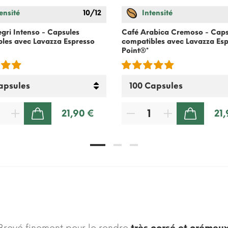
ensité
10/12
Intensité
egri Intenso - Capsules
Café Arabica Cremoso - Caps
les avec Lavazza Espresso
compatibles avec Lavazza Es
Point®*
21,90 €
21
AJOUTER AU PANIER
AJOUTER AU PANIER