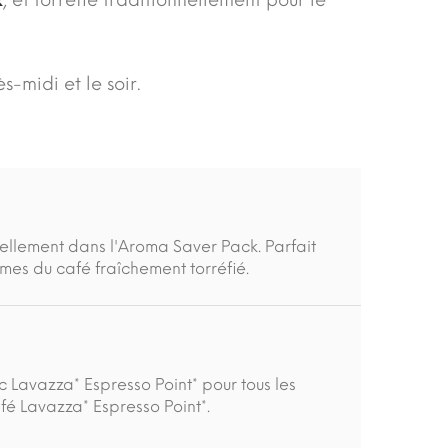
x
, et torréfié traditionnellement pour le
ès-midi et le soir.
ellement dans l'Aroma Saver Pack. Parfait
mes du café fraîchement torréfié.
Lavazza* Espresso Point* pour tous les
é Lavazza* Espresso Point*.