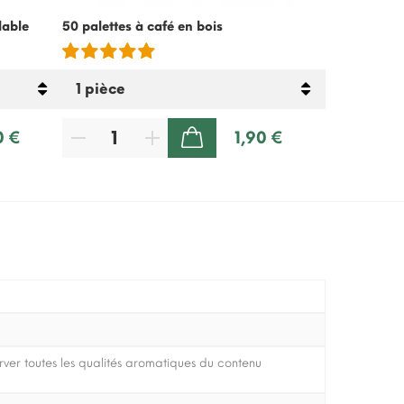
lable
50 palettes à café en bois
Crème froide
lactose – 5
0 €
1,90 €
AJOUTER AU PANIER
er toutes les qualités aromatiques du contenu