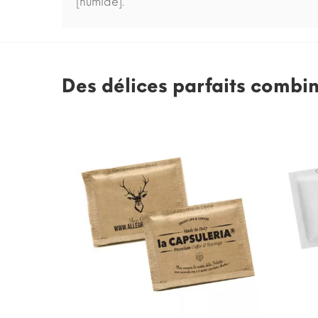
[humide].
Des délices parfaits combi