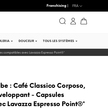
Franchising |
JUSQU’À -30% + LIVRAISON GRAT
FRA
ULERIA
DOUCEUR
TOUS LES SYSTÈMES
es compatibles avec Lavazza Espresso Point®*
be : Café Classico Corposo,
veloppant - Capsules
c Lavazza Espresso Point®*