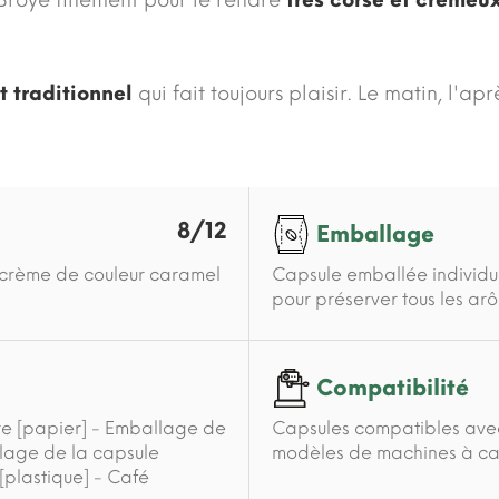
Broyé finement pour le rendre
très corsé et crémeu
t traditionnel
qui fait toujours plaisir. Le matin, l'apr
8/12
Emballage
é crème de couleur caramel
Capsule emballée individu
pour préserver tous les arô
Compatibilité
ure [papier] - Emballage de
Capsules compatibles avec 
llage de la capsule
modèles de machines à caf
 [plastique] - Café