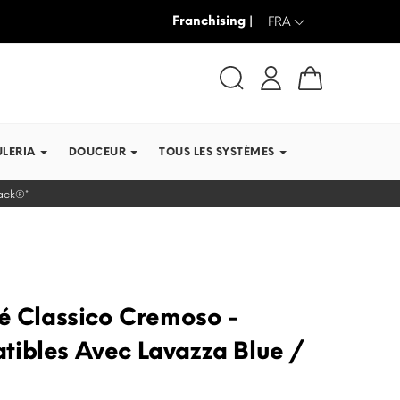
Franchising |
JUSQU’À -30% + LIVRAISON GRAT
FRA
ULERIA
DOUCEUR
TOUS LES SYSTÈMES
lack®*
fé Classico Cremoso -
ibles Avec Lavazza Blue /