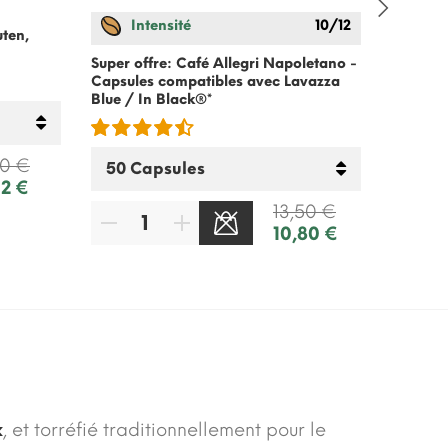
Intensité
10/12
In
uten,
Super offre: Café Allegri Napoletano -
Super o
Capsules compatibles avec Lavazza
- Capsu
Blue / In Black®*
Blue / I
90 €
02 €
13,50 €
10,80 €
x
, et torréfié traditionnellement pour le