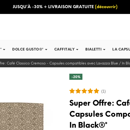
JUSQU’À -30% + LIVRAISON GRATUITE
(découvrir)
*
DOLCE GUSTO®*
CAFFITALY
BIALETTI
LA CAPS
fre: Café Classico Cremoso - Capsules compatibles avec Lavazza Blue / In B
-20%
(1)
Super Offre: Ca
Capsules Compat
In Black®*