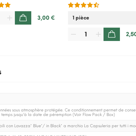
3,00 €
AJOUTER AU PANIER
2,5
AJOUTER AU PANIER
s
onnées sous atmosphère protégée. Ce conditionnement permet de conserv
e temps jusqu'à la date de péremption (Voir Flow Pack / Box)
li con Lavazza* Blue*/ in Black* a marchio La Capsuleria per tutti i mo