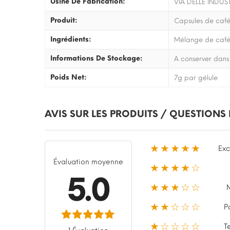
Usine De Fabrication:
VIA DELLE INDUS
Produit:
Capsules de café
Ingrédients:
Mélange de café t
Informations De Stockage:
A conserver dans 
Poids Net:
7g par gélule
AVIS SUR LES PRODUITS / QUESTIONS
★★★★★
Exc
Évaluation moyenne
★★★★☆
5.0
★★★☆☆
★★☆☆☆
P
★☆☆☆☆
T