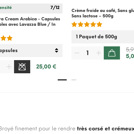
ensité
7/12
Crème froide au café, Sans gl
Sans lactose – 500g
ra Cream Arabica - Capsules
les avec Lavazza Blue / In
5,
5,
AJOUTER AU PANIER
25,00 €
Broyé finement pour le rendre
très corsé et crémeu