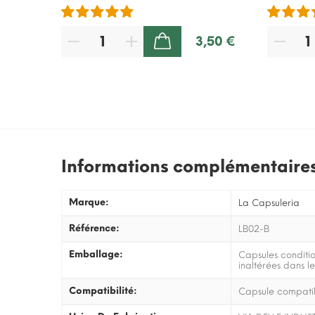
3,50 €
AJOUTER AU PANIER
Informations complémentaire
Marque:
La Capsuleria
Référence:
LB02-B
Emballage:
Capsules conditi
inaltérées dans l
Compatibilité:
Capsule compatibi