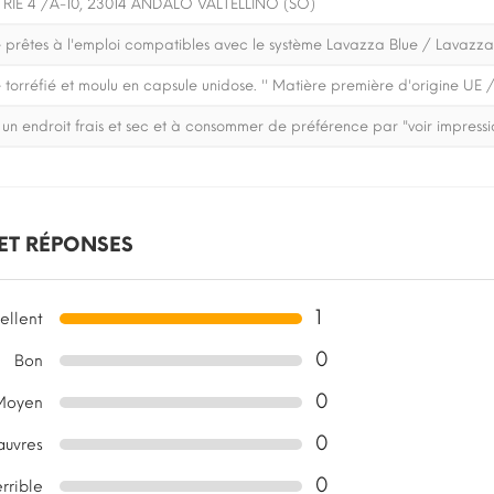
TRIE 4 /A-10, 23014 ANDALO VALTELLINO (SO)
 prêtes à l'emploi compatibles avec le système Lavazza Blue / Lavazza
orréfié et moulu en capsule unidose. '' Matière première d'origine UE /
un endroit frais et sec et à consommer de préférence par "voir impressi
 ET RÉPONSES
1
ellent
0
Bon
0
Moyen
0
auvres
0
errible