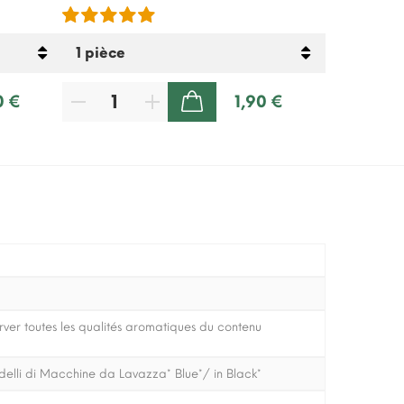
lactose – 5
0 €
1,90 €
AJOUTER AU PANIER
er toutes les qualités aromatiques du contenu
delli di Macchine da Lavazza* Blue*/ in Black*