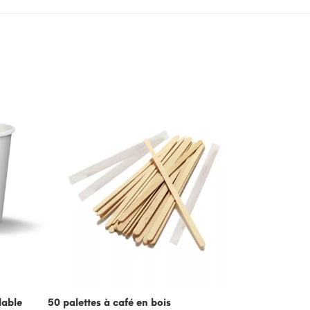
-15%
lable
50 palettes à café en bois
Crème froide