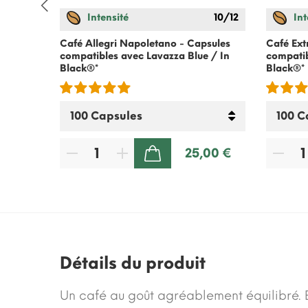
7/12
Intensité
10/12
Int
 Arabica
Café Allegri Napoletano - Capsules
Café Ext
Lavazza
compatibles avec Lavazza Blue / In
compatib
Black®*
Black®*
50 €
25,00 €
80 €
AJOUTER AU PANIER
Détails du produit
Un café au goût agréablement équilibré. 